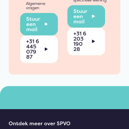
Algemene
vragen
Stuur
een
Stuur
mail
een
mail
+31 6
203
+31 6
190
445
28
079
87
Ontdek meer over SPVO