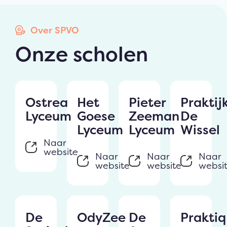
Over SPVO
Onze scholen
Ostrea
Het
Pieter
Praktij
Lyceum
Goese
Zeeman
De
Lyceum
Lyceum
Wissel
Naar
website
Naar
Naar
Naar
website
website
websi
De
OdyZee
De
Praktiq