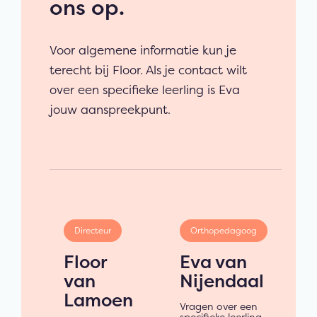
ons op.
Voor algemene informatie kun je
terecht bij Floor. Als je contact wilt
over een specifieke leerling is Eva
jouw aanspreekpunt.
Directeur
Orthopedagoog
Floor
Eva van
van
Nijendaal
Lamoen
Vragen over een
specifieke leerling